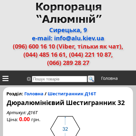
Сирецька, 9
e-mail: info@alu.kiev.ua
(096) 600 16 10 (Viber, тільки як чат)
,
(044) 485 16 61, (044) 221 10 87,
(066) 289 28 27
Головна
Контакти
Алюмінієві сплави
Галерея робіт
Розділ:
Головна
/
Шестигранник Д16Т
Дюралюмінієвий Шестигранник 32
ДЕМЗ
Двері прихованого монтажу
Артикул: Д16Т
0.00
Ціна:
грн.