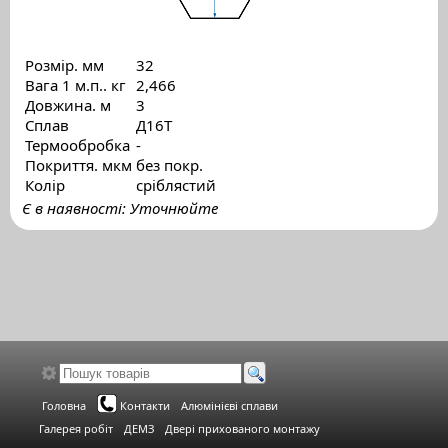
Розмір. мм
32
Вага 1 м.п.. кг
2,466
Довжина. м
3
Сплав
Д16Т
Термообробка
-
Покриття. мкм
без покр.
Колір
сріблястий
Є в наявності: Уточнюйте
Головна
Контакти
Алюмінієві сплави
Галерея робіт
ДЕМЗ
Двері прихованого монтажу