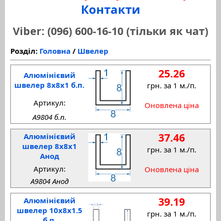
Контакти
Viber: (096) 600-16-10 (тільки як чат)
Розділ:
Головна
/
Швелер
25.26
Алюмінієвий
швелер 8x8x1 б.п.
грн. за 1 м./п.
Артикул:
Оновлена ціна
A9804 б.п.
37.46
Алюмінієвий
швелер 8x8x1
грн. за 1 м./п.
Анод
Артикул:
Оновлена ціна
A9804 Анод
39.19
Алюмінієвий
швелер 10x8x1.5
грн. за 1 м./п.
б.п.