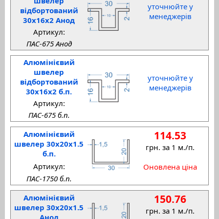
швелер
уточнюйте у
відбортований
менеджерів
30x16x2 Анод
Артикул:
ПАС-675 Анод
Алюмінієвий
швелер
уточнюйте у
відбортований
менеджерів
30x16x2 б.п.
Артикул:
ПАС-675 б.п.
114.53
Алюмінієвий
швелер 30x20x1.5
грн. за 1 м./п.
б.п.
Артикул:
Оновлена ціна
ПАС-1750 б.п.
150.76
Алюмінієвий
швелер 30x20x1.5
грн. за 1 м./п.
Анод