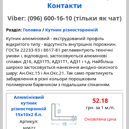
Контакти
Viber: (096) 600-16-10 (тільки як чат)
Розділ:
Головна
/
Кутник різносторонній
Кутник алюмінієвий - екструдований профіль
відкритого типу - відсутність внутрішніх порожнин.
ГОСТи 22233-93 і 8617-81 регламентують технічні
умови і, відповідно, застосовуються алюмінієві
сплави: Д16, АД31Т5, АД31Т1, АД31 і т.д. Найбільш
широко застосовується нанесення анодно-окисного
шару: Ан.Окс.15 і Ан.Окс.21. Так само практикують
забарвлення в різні кольори порошковим
полімерним барвником з подальшим спіканням.
Алюмінієвий
52.18
кутник
грн. за 1 м./п.
різносторонній
15x10x2 б.п.
Оновлена ціна
Артикул:
N0672