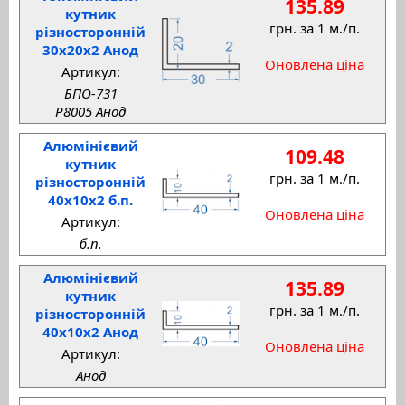
135.89
кутник
грн. за 1 м./п.
різносторонній
30x20x2 Анод
Оновлена ціна
Артикул:
БПО-731
P8005 Анод
Алюмінієвий
109.48
кутник
грн. за 1 м./п.
різносторонній
40x10x2 б.п.
Оновлена ціна
Артикул:
б.п.
Алюмінієвий
135.89
кутник
грн. за 1 м./п.
різносторонній
40x10x2 Анод
Оновлена ціна
Артикул:
Анод