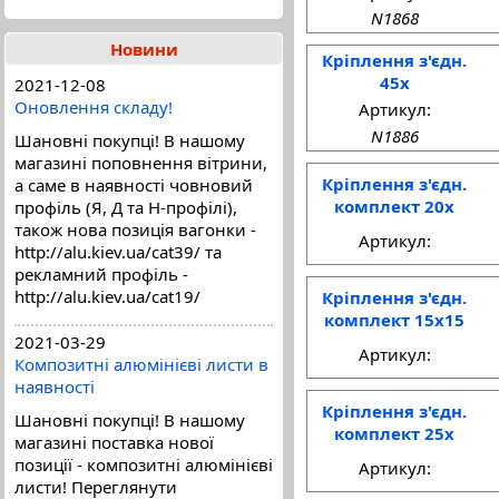
N1868
Новини
Кріплення з'єдн.
45x
2021-12-08
Оновлення складу!
Артикул:
N1886
Шановні покупці! В нашому
магазині поповнення вітрини,
Кріплення з'єдн.
а саме в наявності човновий
комплект 20x
профіль (Я, Д та Н-профілі),
також нова позиція вагонки -
Артикул:
http://alu.kiev.ua/cat39/ та
рекламний профіль -
http://alu.kiev.ua/cat19/
Кріплення з'єдн.
комплект 15x15
2021-03-29
Артикул:
Композитні алюмінієві листи в
наявності
Кріплення з'єдн.
Шановні покупці! В нашому
комплект 25x
магазині поставка нової
позиції - композитні алюмінієві
Артикул:
листи! Переглянути