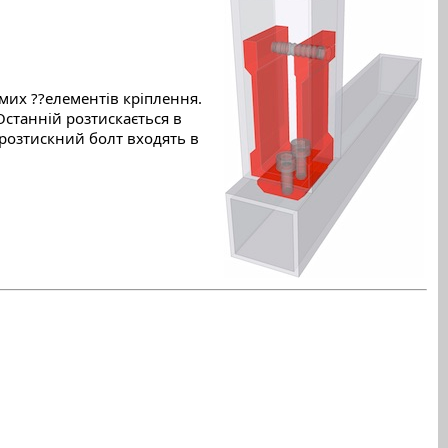
мих ??елементів кріплення.
Останній розтискається в
 розтискний болт входять в