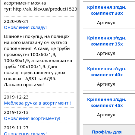
асортимент можна
Кріплення з'єдн.
тут: http://alu.kiev.ua/product1523.html
комплект 30x
2020-09-21
Артикул:
Оновлення складу!
Шановні покупці, на полицях
Кріплення з'єдн.
нашого магазину очікується
комплект 35x
поповнення! А саме, це труби
Артикул:
прямокутні 100х60х1,9,
100х80х1,9, а також квадратна
труба 100х100х1,9. Дані
Кріплення з'єдн.
позиції представлені у двох
комплект 40x
сплавах - АД31 та АД35.
Артикул:
Ласкаво просимо!
2019-12-23
Кріплення з'єдн.
Меблева ручка в асортименті!
комплект 45x
2019-12-13
Артикул:
Оновлення асортименту!
2019-11-27
Профіль для
Оновлення складу!