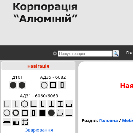
Го
Навігація
Д16Т
АД35 - 6082
Ная
АД31 - 6060/6063
Розділ:
Головна
/
Мебл
Зварювання