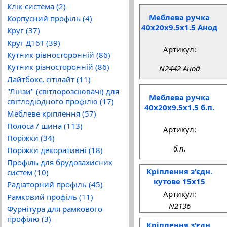
Клік-система (2)
Меблева ручка
Корпусний профіль (4)
40x20x9.5x1.5 Анод
Круг (37)
Круг Д16Т (39)
Артикул:
Кутник рівносторонній (86)
Кутник різносторонній (86)
N2442 Анод
Лайтбокс, сітілайт (11)
"Лінзи" (світлорозсіювачі) для
Меблева ручка
світлодіодного профілю (17)
40x20x9.5x1.5 б.п.
Меблеве кріплення (57)
Полоса / шина (113)
Артикул:
Поріжки (34)
б.п.
Поріжки декоративні (18)
Профіль для брудозахисних
Кріплення з'єдн.
систем (10)
кутове 15x15
Радіаторний профіль (45)
Артикул:
Рамковий профіль (11)
N2136
Фурнітура для рамкового
профілю (3)
Кріплення з'єдн.