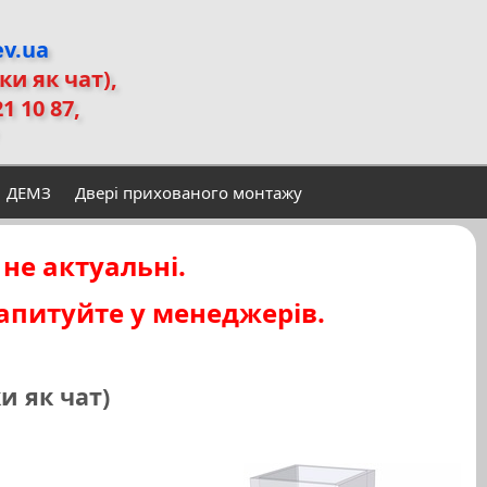
ev.ua
ьки як чат)
,
21 10 87,
ДЕМЗ
Двері прихованого монтажу
 не актуальні.
запитуйте у менеджерів.
ки як чат)