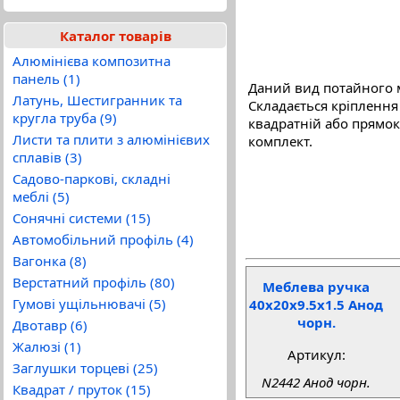
Каталог товарів
Алюмінієва композитна
панель (1)
Даний вид потайного м
Латунь, Шестигранник та
Складається кріплення 
кругла труба (9)
квадратній або прямок
Листи та плити з алюмінієвих
комплект.
сплавів (3)
Садово-паркові, складні
меблі (5)
Сонячні системи (15)
Автомобільний профіль (4)
Вагонка (8)
Верстатний профіль (80)
Меблева ручка
Гумові ущільнювачі (5)
40x20x9.5x1.5 Анод
чорн.
Двотавр (6)
Жалюзі (1)
Артикул:
Заглушки торцеві (25)
N2442 Анод чорн.
Квадрат / пруток (15)