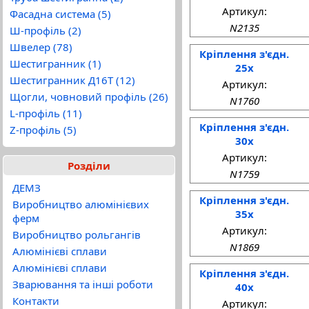
Артикул:
Фасадна система (5)
N2135
Ш-профіль (2)
Швелер (78)
Кріплення з'єдн.
Шестигранник (1)
25x
Шестигранник Д16Т (12)
Артикул:
Щогли, човновий профіль (26)
N1760
L-профіль (11)
Кріплення з'єдн.
Z-профіль (5)
30x
Артикул:
Розділи
N1759
ДЕМЗ
Кріплення з'єдн.
Виробництво алюмінієвих
35x
ферм
Артикул:
Виробництво рольгангів
N1869
Алюмінієві сплави
Алюмінієві сплави
Кріплення з'єдн.
Зварювання та інші роботи
40x
Контакти
Артикул: