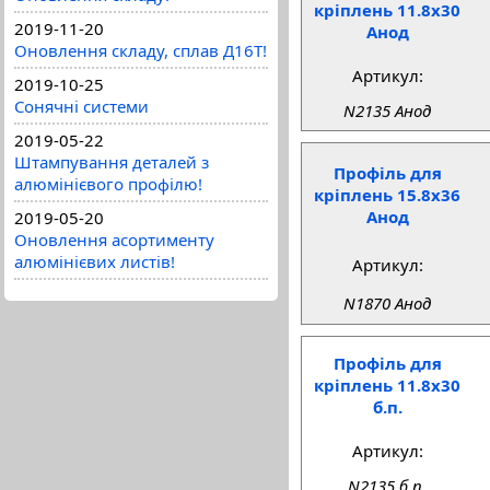
кріплень 11.8x30
2019-11-20
Анод
Оновлення складу, сплав Д16Т!
Артикул:
2019-10-25
Сонячні системи
N2135 Анод
2019-05-22
Штампування деталей з
Профіль для
алюмінієвого профілю!
кріплень 15.8x36
Анод
2019-05-20
Оновлення асортименту
алюмінієвих листів!
Артикул:
N1870 Анод
Профіль для
кріплень 11.8x30
б.п.
Артикул:
N2135 б.п.