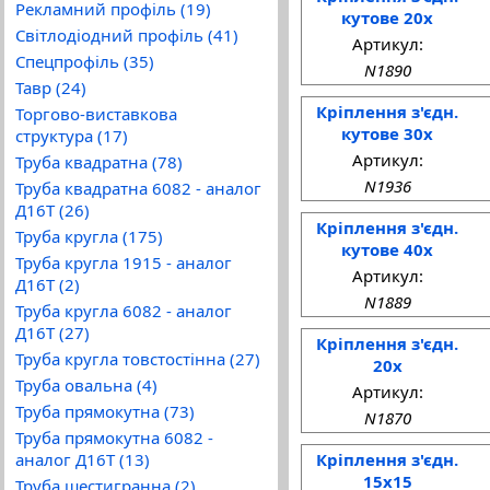
Рекламний профіль (19)
кутове 20x
Світлодіодний профіль (41)
Артикул:
Спецпрофіль (35)
N1890
Тавр (24)
Кріплення з'єдн.
Торгово-виставкова
кутове 30x
структура (17)
Артикул:
Труба квадратна (78)
N1936
Труба квадратна 6082 - аналог
Д16Т (26)
Кріплення з'єдн.
Труба кругла (175)
кутове 40x
Труба кругла 1915 - аналог
Артикул:
Д16Т (2)
N1889
Труба кругла 6082 - аналог
Д16Т (27)
Кріплення з'єдн.
Труба кругла товстостінна (27)
20x
Труба овальна (4)
Артикул:
Труба прямокутна (73)
N1870
Труба прямокутна 6082 -
аналог Д16Т (13)
Кріплення з'єдн.
15x15
Труба шестигранна (2)