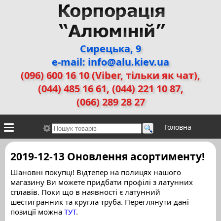
Сирецька, 9
e-mail: info@alu.kiev.ua
(096) 600 16 10 (Viber, тільки як чат)
,
(044) 485 16 61, (044) 221 10 87,
(066) 289 28 27
Головна
Контакти
Алюмінієві сплави
Галерея робіт
2019-12-13 Оновлення асортименту!
ДЕМЗ
Двері прихованого монтажу
Шановні покупці! Відтепер на полицях нашого
магазину Ви можете придбати профілі з латунних
сплавів. Поки що в наявності є латунний
шестигранник та кругла труба. Переглянути дані
позиції можна
ТУТ
.